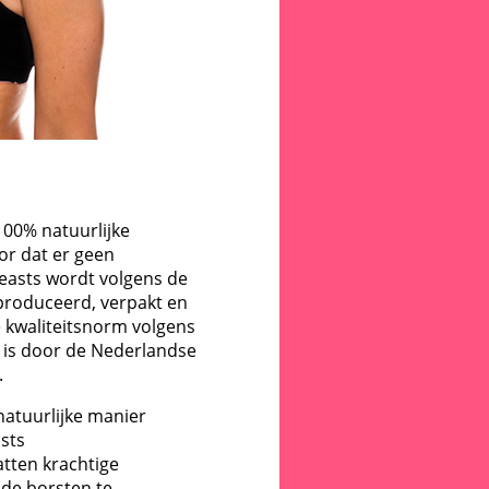
100% natuurlijke
oor dat er geen
reasts wordt volgens de
eproduceerd, verpakt en
 kwaliteitsnorm volgens
 is door de Nederlandse
.
natuurlijke manier
asts
tten krachtige
 de borsten te