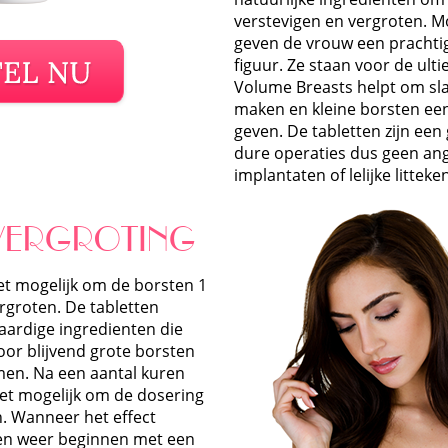
verstevigen en vergroten. M
geven de vrouw een prachtig
figuur. Ze staan voor de ult
Volume Breasts helpt om sla
maken en kleine borsten een 
geven. De tabletten zijn een
dure operaties dus geen an
implantaten of lelijke litteke
 VERGROTING
et mogelijk om de borsten 1
rgroten. De tabletten
aardige ingredienten die
oor blijvend grote borsten
emen. Na een aantal kuren
het mogelijk om de dosering
n. Wanneer het effect
en weer beginnen met een