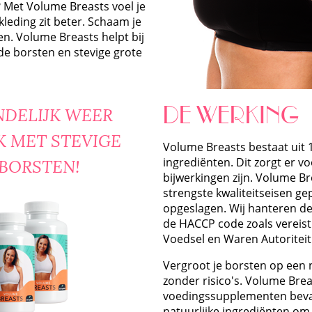
Met Volume Breasts voel je
kleding zit beter. Schaam je
en. Volume Breasts helpt bij
e borsten en stevige grote
INDELIJK WEER
DE WERKING
 MET STEVIGE
Volume Breasts bestaat uit 
BORSTEN!
ingrediënten. Dit zorgt er v
bijwerkingen zijn. Volume B
strengste kwaliteitseisen g
opgeslagen. Wij hanteren de
de HACCP code zoals vereist
Voedsel en Waren Autoriteit
Vergroot je borsten op een 
zonder risico's. Volume Bre
voedingssupplementen beva
natuurlijke ingrediënten om