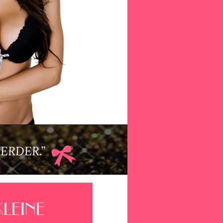
KERDER.”
LEINE