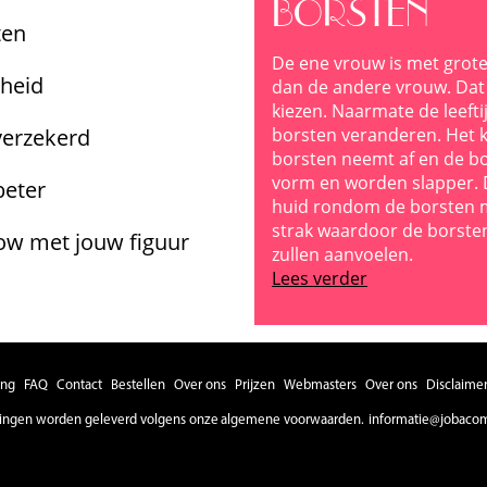
BORSTEN
ten
De ene vrouw is met grot
gheid
dan de andere vrouw. Dat 
kiezen. Naarmate de leeft
fverzekerd
borsten veranderen. Het k
borsten neemt af en de b
vorm en worden slapper. 
beter
huid rondom de borsten m
strak waardoor de borste
how met jouw figuur
zullen aanvoelen.
Lees verder
ing
FAQ
Contact
Bestellen
Over ons
Prijzen
Webmasters
Over ons
Disclaime
llingen worden geleverd volgens onze
algemene voorwaarden.
informatie@jobaco