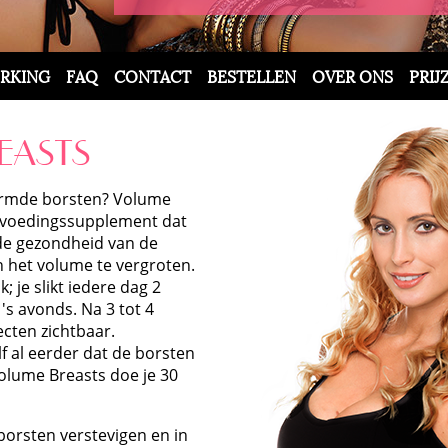
RKING
FAQ
CONTACT
BESTELLEN
OVER ONS
PRIJ
EASTS
evormde borsten? Volume
jk voedingssupplement dat
de gezondheid van de
n het volume te vergroten.
; je slikt iedere dag 2
's avonds. Na 3 tot 4
cten zichtbaar.
lf al eerder dat de borsten
Volume Breasts doe je 30
e borsten verstevigen en in