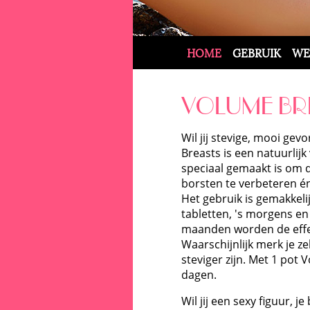
HOME
GEBRUIK
WE
VOLUME BR
Wil jij stevige, mooi g
Breasts is een natuurli
speciaal gemaakt is om 
borsten te verbeteren é
Het gebruik is gemakkelijk
tabletten, 's morgens en 
maanden worden de effe
Waarschijnlijk merk je ze
steviger zijn. Met 1 pot 
dagen.
Wil jij een sexy figuur, j